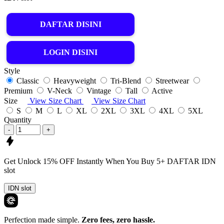
DAFTAR DISINI
LOGIN DISINI
Style
Classic
Heavyweight
Tri-Blend
Streetwear
Premium
V-Neck
Vintage
Tall
Active
Size
View Size Chart
View Size Chart
S
M
L
XL
2XL
3XL
4XL
5XL
Quantity
-
+
Get
Unlock 15%
OFF Instantly When You Buy
5+ DAFTAR IDN
slot
IDN slot
Perfection made simple.
Zero fees, zero hassle.