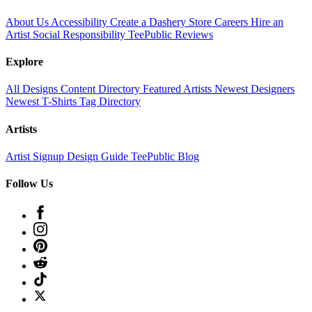
About Us
Accessibility
Create a Dashery Store
Careers
Hire an
Artist
Social Responsibility
TeePublic Reviews
Explore
All Designs
Content Directory
Featured Artists
Newest Designers
Newest T-Shirts
Tag Directory
Artists
Artist Signup
Design Guide
TeePublic Blog
Follow Us