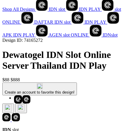
Shop All Designs
IDN slot
IDN PLAY
slot
ONLINE
DAFTAR IDN slot
IDN PLAY
APK IDN PLAY
AGEN slot ONLINE
IDNslot
Design ID: 74165272
Dewatogel IDN Slot Online
Server Thailand IDN Play
$88
$888
Create an account to favorite this design!
IDN
slot