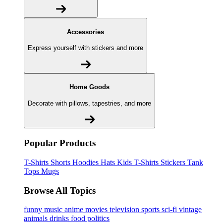
Accessories
Express yourself with stickers and more
Home Goods
Decorate with pillows, tapestries, and more
Popular Products
T-Shirts
Shorts
Hoodies
Hats
Kids T-Shirts
Stickers
Tank
Tops
Mugs
Browse All Topics
funny
music
anime
movies
television
sports
sci-fi
vintage
animals
drinks
food
politics