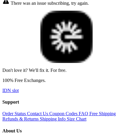
There was an issue subscribing, try again.
Don't love it? We'll fix it. For free.
100% Free Exchanges.
IDN slot
Support
Order Status
Contact Us
Coupon Codes
FAQ
Free Shipping
Refunds & Returns
Shipping Info
Size Chart
About Us